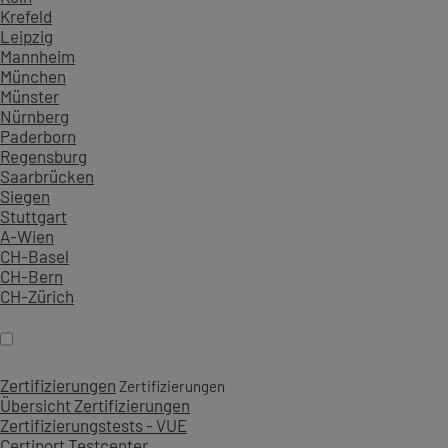
Krefeld
Leipzig
Mannheim
München
Münster
Nürnberg
Paderborn
Regensburg
Saarbrücken
Siegen
Stuttgart
A-Wien
CH-Basel
CH-Bern
CH-Zürich
Zertifizierungen
Zertifizierungen
Übersicht Zertifizierungen
Zertifizierungstests - VUE
Certiport Testcenter