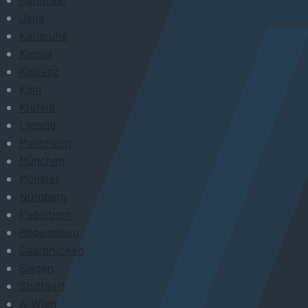
Jena
Karlsruhe
Kassel
Koblenz
Köln
Krefeld
Leipzig
Mannheim
München
Münster
Nürnberg
Paderborn
Regensburg
Saarbrücken
Siegen
Stuttgart
A-Wien