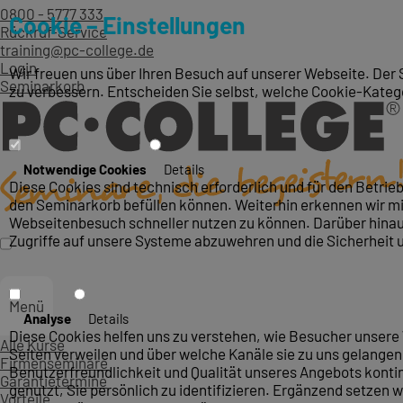
0800 - 5777 333
Cookie – Einstellungen
Rückruf-Service
training@pc-college.de
Login
Wir freuen uns über Ihren Besuch auf unserer Webseite. Der 
Seminarkorb
zu verbessern. Entscheiden Sie selbst, welche Cookie-Kateg
Notwendige Cookies
Details
Diese Cookies sind technisch erforderlich und für den Betri
den Seminarkorb befüllen können. Weiterhin erkennen wir mit
Webseitenbesuch schneller nutzen zu können. Darüber hinaus
Zugriffe auf unsere Systeme abzuwehren und die Sicherheit 
Menü
Analyse
Details
Diese Cookies helfen uns zu verstehen, wie Besucher unsere 
Alle Kurse
Seiten verweilen und über welche Kanäle sie zu uns gelangen.
Firmenseminare
Benutzerfreundlichkeit und Qualität unseres Angebots konti
Garantietermine
genutzt, Sie persönlich zu identifizieren. Ergänzend setzen w
Vorteile