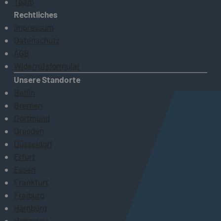
Team
Rechtliches
Impressum
Datenschutz
AGB
Widerrufsformular
Unsere Standorte
Berlin
Bremen
Dortmund
Dresden
Düsseldorf
Erfurt
Essen
Frankfurt
Freiburg
Hamburg
Hannover