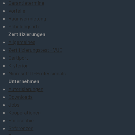
Garantietermine
Vorteile
Raumvermietung
Schulungsorte
Zertifizierungen
Allgemeines
Zertifizierungstest - VUE
Certiport
Kryterion
Microsoft IT-Professionals
Unternehmen
Autorisierungen
Downloads
Jobs
Kooperationen
Philosophie
Referenzen