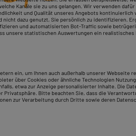
elche Kanäle sie zu uns gelangen. Wir verwenden dafür D
ndlichkeit und Qualität unseres Angebots kontinuierlich
nicht dazu genutzt, Sie persönlich zu identifizieren. Er
leistern strukturieren ITIL®4-Praktiken den IT-Betrieb. 
ifizieren und automatisierten Bot-Traffic sowie betrüge
ager.
ITIL Schulung in Hamburg
- aufeinander aufbauend
ass unsere statistischen Auswertungen ein realistisches
ie Schlüsselkonzepte: Wertschöpfung, die vier Dimensio
ge) bereitet gezielt auf die Zertifizierungsprüfung vor. 
ging Professional Package (I23, 5 Tage) mit den Module
ietern ein, um Ihnen auch außerhalb unserer Webseite 
nagement und kontinuierliche Verbesserung.
ieter über Cookies oder ähnliche Technologien Nutzungs
lls, etwa zur Anzeige personalisierter Inhalte. Die Date
senverpflegung und Kursmaterial sind im Preis enthalte
er Privatsphäre. Bitte beachten Sie, dass die Verantwor
tionen zur Verarbeitung durch Dritte sowie deren Datensc
ndort Hamburg
PC-COLLEGE-Schulungszentrum. Mit seinen vielen einziga