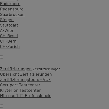
Paderborn
Regensburg
Saarbrücken
Siegen
Stuttgart
A-Wien
CH-Basel
CH-Bern
CH-Zürich
Zertifizierungen
Zertifizierungen
Übersicht Zertifizierungen
Zertifizierungstests - VUE
Certiport Testcenter
Kryterion Testcenter
Microsoft IT-Professionals