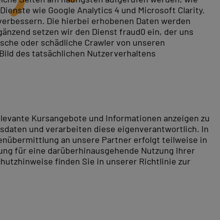
ienste wie Google Analytics 4 und Microsoft Clarity.
 verbessern. Die hierbei erhobenen Daten werden
gänzend setzen wir den Dienst fraud0 ein, der uns
Die Zertifizierung gehört in vielen Hamburger
rische oder schädliche Crawler von unseren
e Seminare.
 Bild des tatsächlichen Nutzerverhaltens
nen des Service Managements, das Service Value System
Foundation Plus (I02, 3 Tage) bietet zusätzliche
n Create, Deliver & Support und Direct, Plan &
relevante Kursangebote und Informationen anzeigen zu
daten und verarbeiten diese eigenverantwortlich. In
nübermittlung an unsere Partner erfolgt teilweise in
n, alle Seminare auch als Firmenschulung in Hamburger
tung für eine darüberhinausgehende Nutzung Ihrer
hutzhinweise finden Sie in unserer Richtlinie zur
rtigen Bezirken bietet die Freie und Hansestadt