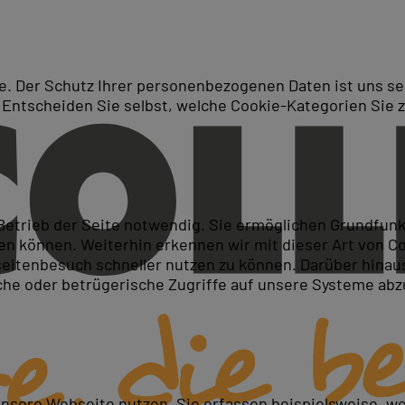
. Der Schutz Ihrer personenbezogenen Daten ist uns seh
 Entscheiden Sie selbst, welche Cookie-Kategorien Sie 
Suche
rse in Hamburg oder als Liv
 Betrieb der Seite notwendig. Sie ermöglichen Grundfun
 können. Weiterhin erkennen wir mit dieser Art von Cook
itenbesuch schneller nutzen zu können. Darüber hinaus
iche oder betrügerische Zugriffe auf unsere Systeme ab
unsere Webseite nutzen. Sie erfassen beispielsweise, w