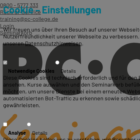
0800 - 5777 333
Cookie – Einstellungen
Rückruf-Service
training@pc-college.de
Login
Wir freuen uns über Ihren Besuch auf unserer Webseite
Seminarkorb
Nutzerfreundlichkeit unserer Webseite zu verbessern.
unseren
Datenschutzhinweisen
.
ITIL Schulungen und ITIL Ku
Notwendige Cookies
Details
Diese Cookies sind technisch erforderlich und für den
ansehen, Kurse auswählen und den Seminarkorb befüllen
möchten, um unsere Dienste bei einem erneuten Webse
automatisierten Bot-Traffic zu erkennen sowie schädl
gewährleisten.
Analyse
Details
Diese Cookies helfen uns zu verstehen, wie Besucher 