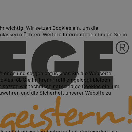
r wichtig. Wir setzen Cookies ein, um die
zulassen möchten. Weitere Informationen finden Sie in
e-Online-Kurs:
ktionen und sorgen dafür, dass Sie die Webseite
ies, ob Sie in Ihrem Profil eingeloggt bleiben
 setzen wir technisch notwendige Cookies ein, um
zuwehren und die Sicherheit unserer Website zu
elche Seiten am häufigsten aufgerufen werden, wie